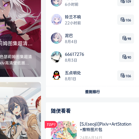
109
6小时前
铃兰不响
106
22小时前
泥巴
98
8月4日
莉姆图集超清插
xiv高清壁纸画集
66617276
角色瑟莉姆图集超清
90
8月3日
xiv高清壁纸画集
JPG/PNG 数
五点明处
06G
106
8月1日
签到排行
随便看看
[SJ(seoji)]Pixiv+ArtStation
TOP1
+推特图片包
24年6月14日