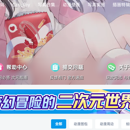
词：
Cosplay
写真合集
动漫壁纸
写真美图
插画特辑
帮助中心
提交问题
关于
问必答 次元指南
反馈有门 官方速应
玩次元志 与
全部
动漫图包
动漫周边
绘