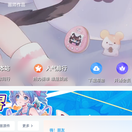
画师作品
本站
人气排行
你同行
热力榜单 谁是顶流
下载帮助
开通会员
画源件
更多
嗨！朋友