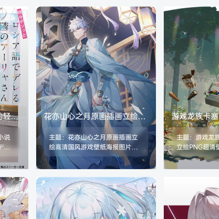
的轻小
花亦山心之月原画插画立绘高
游戏龙族卡塞
图包
清国风游戏壁纸海报图片素材
PNG超清壁
小说
主题：花亦山心之月原画插画立
主题：游戏龙
美术资源
材包
デレ
绘高清国风游戏壁纸海报图片素
立绘PNG超清
用俄语
材美术资源 格式：JPG/PNG 数
素材包更新 格式
学、
量：599张/988M
量：2944张/3
座艾
更新
13卷
。