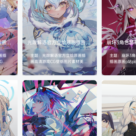
插画
光隙解语官方立绘原画插画高
崩坏3角色瑟
CG图
清游戏CG壁纸图片素材美术
画原画p站pi
画插
主题：光隙解语官方立绘原画插
主题：崩坏3
资源包
图片素材
G图
画高清游戏CG壁纸图片素材美术
插画原画p站pi
数
资源包 格式：JPG/PNG 数量：3
图片素材 格式：
戏版本
46张/723M,随游戏版本更新
量：603张/2.