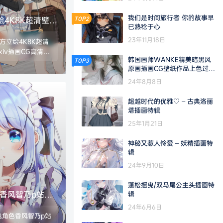
我们是时间旅行者 你的故事早
绘4K8K超清壁纸
TOP2
已熟稔于心
iv插画CG高清美
23年11月18日
方立绘4K8K超清
xiv插画CG高清美
韩国画师WANKE精美暗黑风
TOP3
：JPG/PNG 数
原画插画CG壁纸作品上色过程
21.7G,随游戏版本
美术图片集
24年8月8日
超越时代的优雅♡ – 古典洛丽
塔插画特辑
25年1月21日
神秘又惹人怜爱 – 妖精插画特
辑
24年9月10日
蓬松摇曳/双马尾公主头插画特
香风智乃p站
辑
原画插画壁纸图片素
24年6月6日
兔角色香风智乃p站