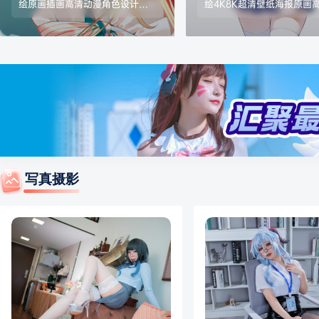
绘原画插画高清动漫角色设计素
绘4K8K超清壁纸海报原画
材包更新 格式：JPG/PNG 数
画图片素材 格式：JPG/PN
量：7645张/9.05G,随游戏版本
量：2038张/7.64G 画质
更新
图站原上传者最高画质收集
写真摄影