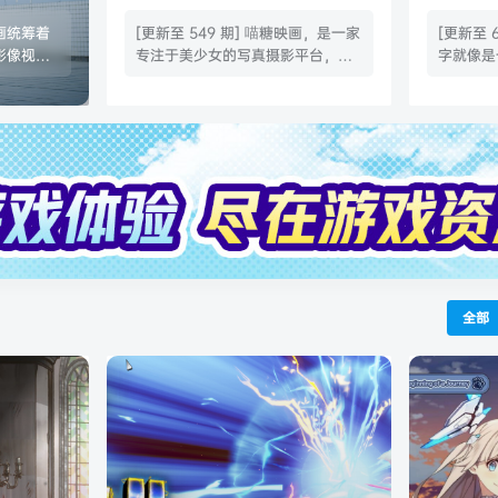
品合集
品合集|
映画统筹着
[更新至 549 期] 喵糖映画，是一家
[更新至 
影像视觉
专注于美少女的写真摄影平台，其
字就像是
工业水准
模特平均年龄二十岁左右。长相以
作为专注
牌在国内A
甜美、萌、邻家少女风格为主，拒
机构，轻
容忽视的权
绝御姐，高冷风格。自建站以来已
了日系小
聚焦于二
更新200+期作品，平台作品为全年
对领域系
，通过携
龄段，画面为唯美、清新、私房、C
是在美腿
主，高频
OS等的画面，无影响观看体验的低
人移不开
ay、主题
俗色情画面。 喵糖映画 VOL.463
和少女的
美图集 /
窗前女友[20P／279MB]喵糖映画
不腻，满
觉内容制
VOL.462 猫系少女[31P／129MB]
的风格总
了自身的
喵糖映画 VOL…
息，日系
在镜头前
全部