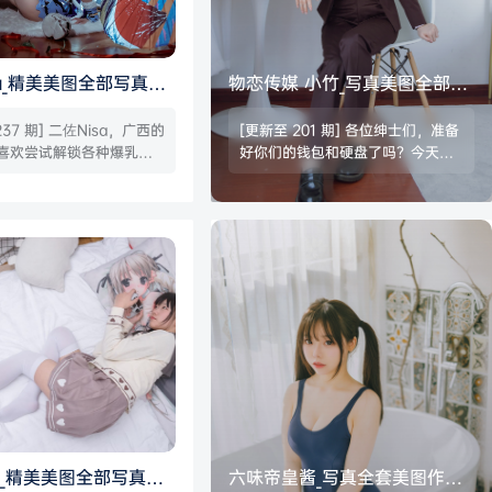
sa_精美美图全部写真作
物恋传媒 小竹_写真美图全部作
持续更新
品合集｜持续更新
237 期] 二佐Nisa，广西的
[更新至 201 期] 各位绅士们，准备
r，喜欢尝试解锁各种爆乳的
好你们的钱包和硬盘了吗？今天我
白浑圆的大球非常吸人眼
们要聊的这位，可是宅男心中的梦
过很多性感作品，看得出
中情人——物恋传媒旗下当家花
心在扮演各种角色。 中文
旦，小竹！ 关于她的具体年龄和出
，英文名字Nisa，广西
生地，网络上信息比较谨慎，毕竟
2000年12月7日，Cose
保护个人隐私嘛，咱们就当她是永
网红、动漫博主，不约拍不
远的18岁少女好了！（坏笑） 不
qvx均不会主动加人，定制
过，这丝毫不影响我们欣赏她那令
中，一个月只接三套，2k
人窒息的美貌和身材！ 小竹的写真
0p，包括出镜摄影后期场
作品以清纯与性感并存著称，无论
不包服装费用，尺度不…
是元气满满的JK制服，还是妩媚动
人的旗袍造型，都能轻松驾…
_精美美图全部写真作
六味帝皇酱_写真全套美图作品