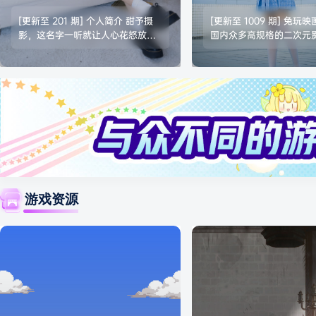
集｜持续更新
集下载|持续更新
[更新至 201 期] 个人简介 甜予摄
[更新至 1009 期] 兔玩
影，这名字一听就让人心花怒放，
国内众多高规格的二次元
是不是？可不是嘛，这名字就像甜
企划，作为一家具备极高
品一样，让人回味无穷，欲罢不
的专业摄影工作室，其厂
能！虽然网上关于甜予摄影的具体
CG文化圈层中占据着不
信息比较“神秘”（咳咳，这更增加
重。团队的核心业务高度
了神秘感，对吧？），但从他们的
次元角色的三维实体转化
作品来看，这绝对是一家深藏不露
手大批优质模特与平面博
的高手团队！他们的作品风格多
输出着质感出众的Cospl
变，既能驾驭清新脱俗的邻家女孩
写真以及涵盖多重设定的精
风格，又能轻松掌控性感火辣的御
合集。在本土泛二次元视
姐范儿，堪称写真界的全能王！据
造领域，该机构稳固确立
说，团队成员个个都是摄影界的大
专业级领军地位…
游戏资源
神…