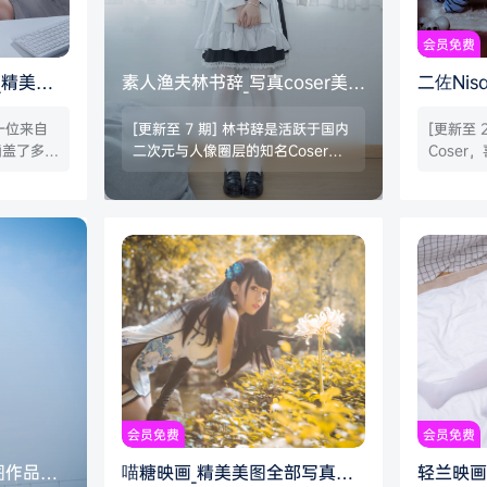
会员免费
_精美美
素人渔夫林书辞_写真coser美图
二佐Ni
持续更新
作品合集下载|持续更新
品合集|
是一位来自
[更新至 7 期] 林书辞是活跃于国内
[更新至 
涵盖了多种
二次元与人像圈层的知名Coser兼
Cose
中的胡
平面模特。她主要以定制私拍图
角度，雪
，她的作品
集、Cosplay作品合集为核心创作
球，推出
化妆著
内容。这套名为素人渔夫的专属摄
妹子很用
特点并将
影企划在圈内流传度极广。整个人
名字二佐
不仅在视
的镜头状态透着一股未经雕琢的清
人，出生于
在情感上
透感。 林书辞的素人渔夫系列在各
r、微博
菊中的演
大网络平台持续保持高热度。相关
线下，q
 昵称：
的高清私房作品合集长期受到摄影
持续接单
友圈。微
圈粉丝的关注与传播。这种极具私
一套，4
：@Mi
密视角的影像记录。稳稳咬住了核
地费用，
心受众的定向搜索需求。…
会员免费
会员免费
图作品合
喵糖映画_精美美图全部写真作
轻兰映画