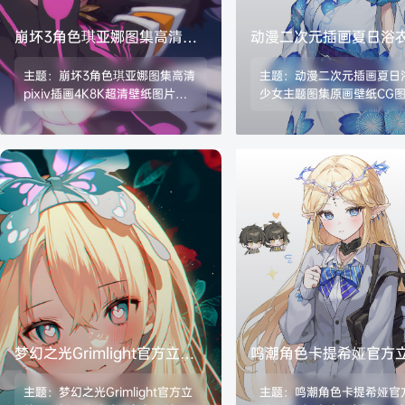
崩坏3角色琪亚娜图集高清
动漫二次元插画夏日浴
pixiv插画4K8K超清壁纸图片
主题图集原画壁纸CG图
主题：崩坏3角色琪亚娜图集高清
主题：动漫二次元插画夏日
素材美术资料
材美术资料
pixiv插画4K8K超清壁纸图片素
少女主题图集原画壁纸CG
材美术资料 格式：JPG/PNG 数
材美术资料 格式：JPG/PN
量：3751张/11.4G
量：1948张/3.56G
梦幻之光Grimlight官方立绘
鸣潮角色卡提希娅官方
原画插画高清动漫角色
4K8K超清壁纸海报原
主题：梦幻之光Grimlight官方立
主题：鸣潮角色卡提希娅官
插画图片素材