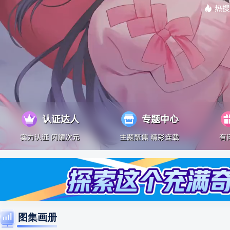
热搜
认证达人
专题中心
实力认证 闪耀次元
主题聚焦 精彩连载
有
图集画册