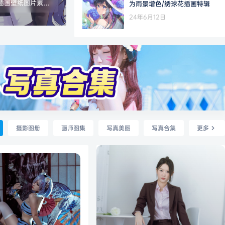
原画插画壁纸图片素材
为雨景增色/绣球花插画特辑
JPG/PNG 数
24年6月12日
.84G 画质：各大
最高画质收集
摄影图册
画师图集
写真美图
写真合集
更多