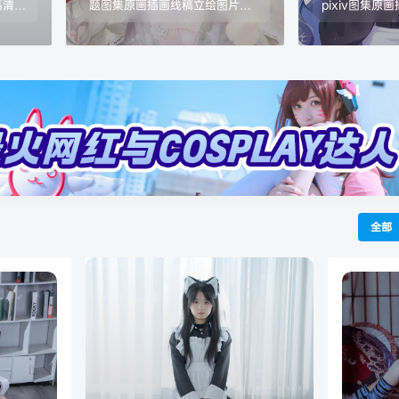
高清插
题图集原画插画线稿立绘图片素
pixiv图集
G 数
材美术资料 格式：JPG/PNG 数
美术资料 格式：
：各大
量：1243张/2.75G 画质：各大
量：2945张/3
图站原上传者最高画质收集
图站原上传者
全部