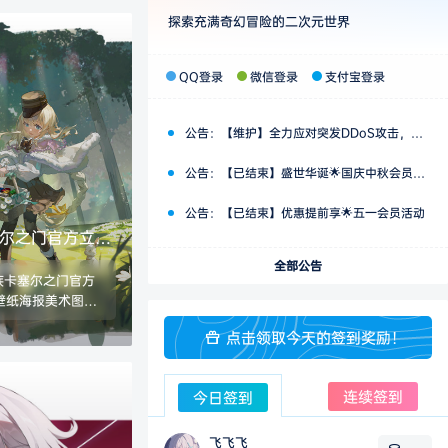
探索充满奇幻冒险的二次元世界
QQ登录
微信登录
支付宝登录
公告：
【维护】全力应对突发DDoS攻击，保障网站稳定运行
公告：
【已结束】盛世华诞🌟国庆中秋会员活动
公告：
【已结束】优惠提前享🌟五一会员活动
尔之门官方立绘
纸海报美术图片素
全部公告
族卡塞尔之门官方
壁纸海报美术图片
：JPG/PNG 数
点击领取今天的签到奖励！
.37G,随游戏版本
连续签到
今日签到
飞飞飞