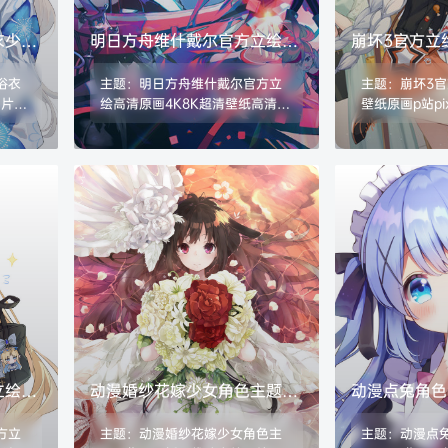
衣少女
明日方舟维什戴尔官方立绘高
崩坏3官方立
片素
清原画4K8K超清壁纸高清美
原画p站pix
浴衣
主题：明日方舟维什戴尔官方立
主题：崩坏3官
术图片素材
术图片
图片素
绘高清原画4K8K超清壁纸高清美
壁纸原画p站pi
G 数
术图片素材 格式：JPG/PNG 数
术图片素材 格式
量：352张/1.25G
量：57775张/
更新
立绘
动漫婚纱花嫁少女角色主题图
动漫点兔角色
画高清
集原画插画线稿立绘图片素材
pixiv图集
方立
主题：动漫婚纱花嫁少女角色主
主题：动漫点
美术资料
材美术资料