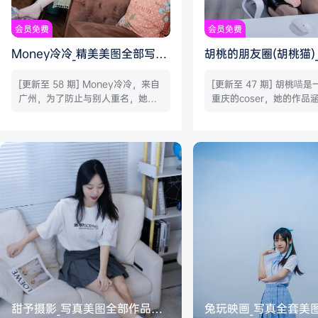
会员免费
会员免费
Money冷冷_精美美图全部写真
胡桃的朋友圈(胡桃猫)
作品合集|持续更新
图全部写真作品合集|
[更新至 58 期] Money冷冷，来自
[更新至 47 期] 胡桃喵
广州，为了防止与别人重名，她现
重庆的coser，她的作品
在的微博ID是凛酱早早呀，大家千
动漫角色，其中包括原神
万不要关注错了！目前微博上的粉
桃、崩坏3中的琪亚娜等
丝有18万之多，作为一个业余cose
通常以高清晰度和精细的
r，她日常还要工作，有这个成绩可
称，能够准确捕捉角色的
以说是相当不错了，她出片的频率
其呈现给观众。她的作品
不固定，都是比较“佛系”的。同时
觉上给观众带来冲击，更
她也不玩推特，不直播，不拿自己
引起共鸣。例如在追光雏
喜爱的cosplay去割韭菜，这在当
绎，就获得了广泛的好评。
今的cosplay圈是很难得的，或许
胡桃喵，也称为胡桃的朋
这也正是这么多人喜欢冷冷的一个
博：@胡桃的朋友圈。推特
重要…
YuXi_。 胡桃猫Ku…
甜予摄影_写真美图全部作品合
兔玩映画_写真全套美