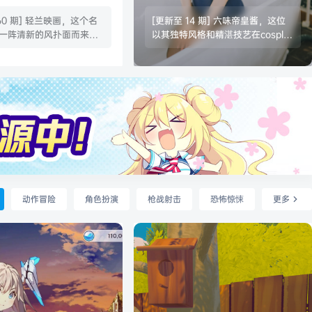
持续更新
合集下载|持续更新
60 期] 轻兰映画，这个名
[更新至 14 期] ​​六味帝皇酱，这位
一阵清新的风扑面而来呢~
以其独特风格和精湛技艺在cospla
于拍摄美少女写真的摄影
y界迅速崛起的coser，以超精美的
兰映画的作品真的是充满
cosplay美图和写真套图赢得了广
清新的甜美感！他们的绝
大粉丝的热爱和追捧。她的作品不
列可谓是独具特色，尤其
仅还原度极高，更充满了艺术感和
和美足的特写上，简直让
情感表达。本文将全面介绍六味帝
眼，感觉那些细腻的光影
皇酱的cosplay美图及写真套图合
青春气息扑面而来，甜而
集，带您走进她的cosplay世界，
满的治愈感呢！ 轻兰映画
感受她的艺术魅力。 六味帝皇酱 N
是透着一股清新淡雅的气
O.000_0 twi & 微博 [29P1V…
风格的美少女们每次出现
，都会给人一种如沐…
动作冒险
角色扮演
枪战射击
恐怖惊悚
更多