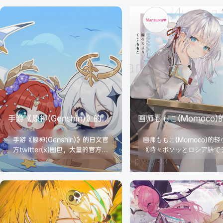
手游《原神(Genshin)》的日
画师ももこ(Momoco)
文官方twitter高清图包
说里话共13卷轻小说插
手游《原神(Genshin)》的日文官
画师ももこ(Momoco)的轻
方twitter(x)图包，大量的官方放
《時々ボソッとロシア語で
出的宣传图、活动图、壁纸等
る隣のアーリャさん(不时
等，未整理，收录时间段202406
小声说真心话的邻桌艾莉同
09~20250402，可能存在一些重
不时轻声地以俄语遮羞的邻
复和价值不大的图片，请自行整
莉同学)》1~11+4.5+里话共
理。格式：JPG/PNG大小：8.5G
轻小说插图包，黑白图居多
twitter(x)：934张/161段小视频